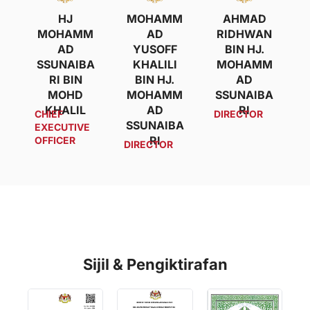
HJ
MOHAMM
AHMAD
MOHAMM
AD
RIDHWAN
AD
YUSOFF
BIN HJ.
SSUNAIBA
KHALILI
MOHAMM
RI BIN
BIN HJ.
AD
MOHD
MOHAMM
SSUNAIBA
KHALIL
AD
RI
CHIEF
DIRECTOR
SSUNAIBA
EXECUTIVE
RI
OFFICER
DIRECTOR
Sijil & Pengiktirafan