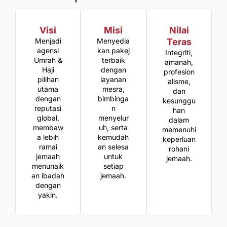
Visi
Misi
Nilai
Menjadi
Menyedia
Teras
agensi
kan pakej
Integriti,
Umrah &
terbaik
amanah,
Haji
dengan
profesion
pilihan
layanan
alisme,
utama
mesra,
dan
dengan
bimbinga
kesunggu
reputasi
n
han
global,
menyelur
dalam
membaw
uh, serta
memenuhi
a lebih
kemudah
keperluan
ramai
an selesa
rohani
jemaah
untuk
jemaah.
menunaik
setiap
an ibadah
jemaah.
dengan
yakin.