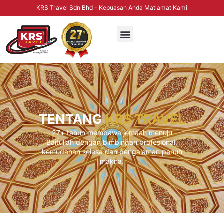
KRS Travel Sdn Bhd - Kepuasan Anda Matlamat Kami
TENTANG
KRS TRAVEL
27+ tahun membawa jemaah menuju
Baitullah dengan bimbingan profesional,
kemudahan selesa dan pengalaman penuh
makna.