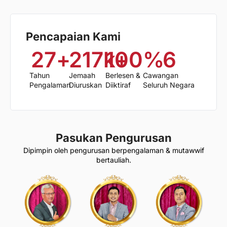
Pencapaian Kami
27
+
217
k+
100
%
6
Tahun
Jemaah
Berlesen &
Cawangan
Pengalaman
Diuruskan
Diiktiraf
Seluruh Negara
Pasukan Pengurusan
Dipimpin oleh pengurusan berpengalaman & mutawwif
bertauliah.