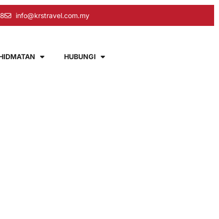
58
info@krstravel.com.my
HIDMATAN
HUBUNGI