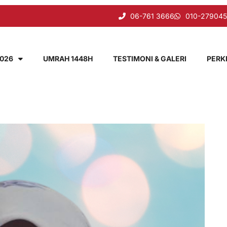
06-761 3666
010-27904
2026
UMRAH 1448H
TESTIMONI & GALERI
PERK