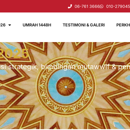
06-761 3666
010-27904
026
UMRAH 1448H
TESTIMONI & GALERI
PERKH
2025
si strategik, bimbingan mutawwif & pe