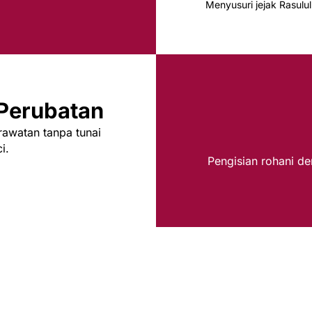
Menyusuri jejak Rasulu
 Perubatan
 rawatan tanpa tunai
i.
Pengisian rohani de