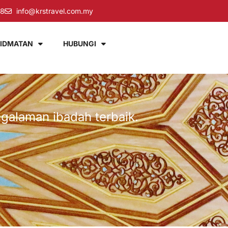
58
info@krstravel.com.my
IDMATAN
HUBUNGI
ngalaman ibadah terbaik.