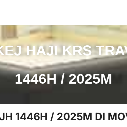
KEJ HAJI KRS TRA
1446H / 2025M
PJH 1446H / 2025M DI M